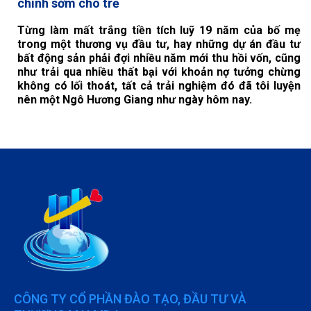
chính sớm cho trẻ
Từng làm mất trắng tiền tích luỹ 19 năm của bố mẹ
trong một thương vụ đầu tư, hay những dự án đầu tư
bất động sản phải đợi nhiều năm mới thu hồi vốn, cũng
như trải qua nhiều thất bại với khoản nợ tưởng chừng
không có lối thoát, tất cả trải nghiệm đó đã tôi luyện
nên một Ngô Hương Giang như ngày hôm nay.
CÔNG TY CỔ PHẦN ĐÀO TẠO, ĐẦU TƯ VÀ