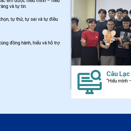
 các em được hiểu mình – hiểu
àng và tự tin.
họn, tự thử, tự sai và tự điều
ùng đồng hành, hiểu và hỗ trợ
Câu Lạc
“Hiểu mình 