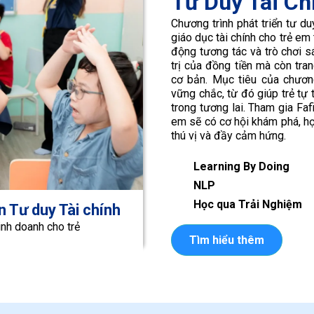
Tư Duy Tài Ch
Chương trình phát triển tư du
giáo dục tài chính cho trẻ em
động tương tác và trò chơi sá
trị của đồng tiền mà còn tra
cơ bản. Mục tiêu của chương
vững chắc, từ đó giúp trẻ tự 
trong tương lai. Tham gia Fafi
em sẽ có cơ hội khám phá, họ
thú vị và đầy cảm hứng.
Learning By Doing
NLP
Học qua Trải Nghiệm
n Tư duy Tài chính
inh doanh cho trẻ
Tìm hiểu thêm